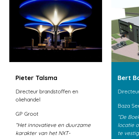
Pieter Talsma
Bert B
Directeur brandstoffen en
Directeu
oliehandel
Baza Se
GP Groot
De Boek
Het innovatieve en duurzame
locatie 
karakter van het NXT-
te vesti