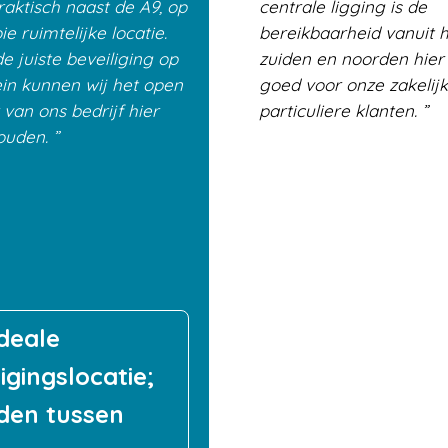
raktisch naast de A9, op
centrale ligging is de
e ruimtelijke locatie.
bereikbaarheid vanuit 
e juiste beveiliging op
zuiden en noorden hier 
ein kunnen wij het open
goed voor onze zakelij
 van ons bedrijf hier
particuliere klanten.
ouden.
deale
igingslocatie;
den tussen