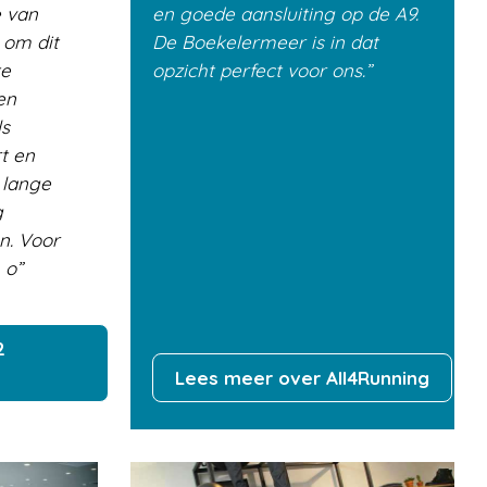
e van
en goede aansluiting op de A9.
 om dit
De Boekelermeer is in dat
te
opzicht perfect voor ons.
en
ls
rt en
 lange
g
n. Voor
 o
2
Lees meer over All4Running