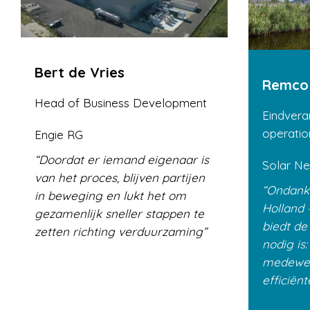
Bert de Vries
Remco 
Head of Business Development
Eindvera
operatio
Engie RG
Doordat er iemand eigenaar is
Solar Ne
van het proces, blijven partijen
Ondanks
in beweging en lukt het om
Holland 
gezamenlijk sneller stappen te
biedt de
zetten richting verduurzaming
nodig is
medewer
efficiënt