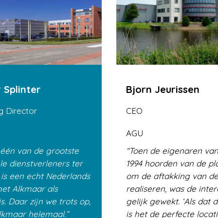
 Splinter
Bjorn Jeurissen
 Director
CEO
AGU
 één van de grootste
Toen de eigenaren van
le dienstverleners ter
1994 hoorden van de p
 is een echt Nederlands
om de aftakking van de
met Alkmaar als
realiseren, was de inte
s. Daar zijn we trots op,
gelijk gewekt. ‘Als dat 
Alkmaar helemaal.
is het de perfecte locat