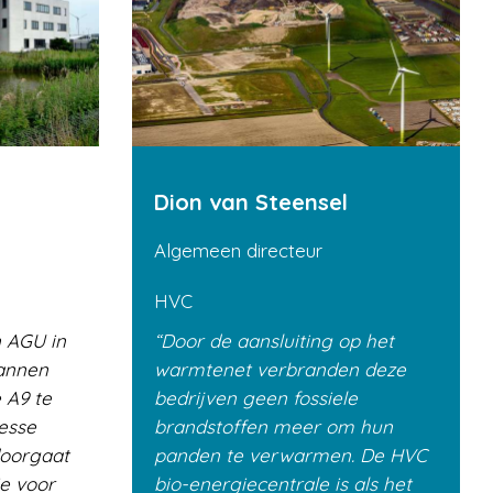
Dion van Steensel
Algemeen directeur
HVC
 AGU in
Door de aansluiting op het
lannen
warmtenet verbranden deze
 A9 te
bedrijven geen fossiele
resse
brandstoffen meer om hun
doorgaat
panden te verwarmen. De HVC
ie voor
bio-energiecentrale is als het