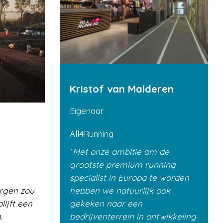
Kristof van Malderen
Eigenaar
All4Running
Met onze ambitie om de
grootste premium running
specialist in Europa te worden
orgen zou
hebben we natuurlijk ook
lijft een
gekeken naar een
.
bedrijventerrein in ontwikkeling