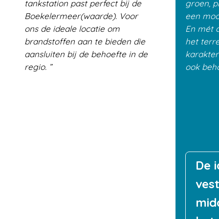
tankstation past perfect bij de
groen, p
Boekelermeer(waarde). Voor
een mooi
ons de ideale locatie om
En mét d
brandstoffen aan te bieden die
het terr
aansluiten bij de behoefte in de
karakter
regio.
ook beh
De i
vest
mid