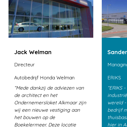
Jack Welman
Sander
Directeur
Managing
Autobedrijf Honda Welman
ERIKS
Mede dankzij de adviezen van
ERIKS -
de architect en het
industrië
Ondernemersloket Alkmaar zijn
wereld -
wij een nieuwe vestiging aan
bedrijf 
het bouwen op de
thuisbasi
Boekelermeer. Deze locatie
hier in 