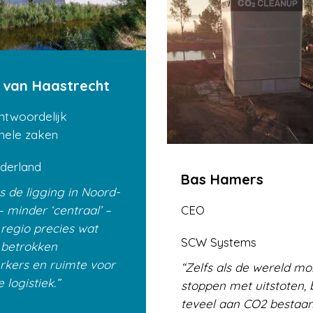
van Haastrecht
ntwoordelijk
nele zaken
derland
Bas Hamers
 de ligging in Noord-
CEO
– minder ‘centraal’ –
 regio precies wat
SCW Systems
: betrokken
kers en ruimte voor
Zelfs als de wereld m
e logistiek.
stoppen met uitstoten, b
teveel aan CO2 bestaan