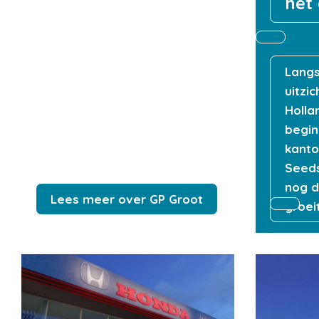
het
Langs
uitzi
Holla
begin
kanto
Seeds
nog d
Lees meer over GP Groot
groeit